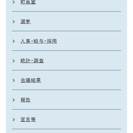
町長室
選挙
人事・給与・採用
統計・調査
会議結果
報告
宣言等