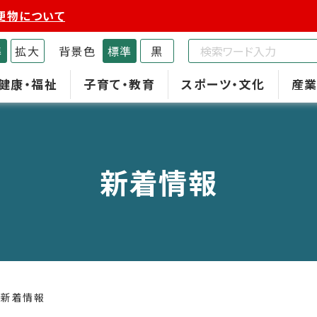
便物について
準
拡大
背景色
標準
黒
健康・福祉
子育て・教育
スポーツ・文化
産業
新着情報
新着情報