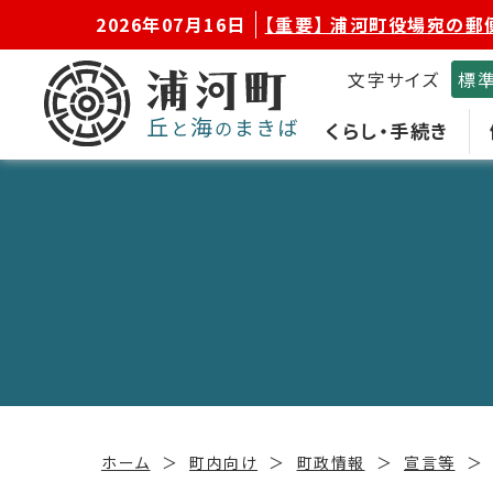
2026年07月16日
【重要】 浦河町役場宛の郵
文字サイズ
標
くらし・手続き
ホーム
町内向け
町政情報
宣言等