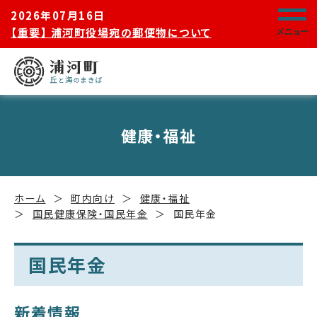
2026年07月16日
【重要】 浦河町役場宛の郵便物について
メニュー
健康・福祉
ホーム
町内向け
健康・福祉
国民健康保険・国民年金
国民年金
国民年金
新着情報