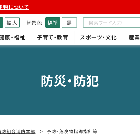
便物について
準
拡大
背景色
標準
黒
健康・福祉
子育て・教育
スポーツ・文化
産業
防災・防犯
消防組合消防本部
予防・危険物指導指針等