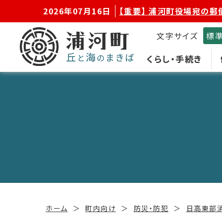
2026年07月16日
【重要】 浦河町役場宛の郵
文字サイズ
標
くらし・手続き
ホーム
町内向け
防災・防犯
日高東部