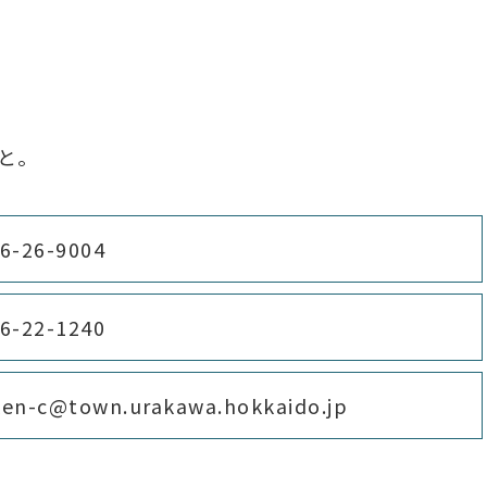
と。
6-26-9004
6-22-1240
en-c@town.urakawa.hokkaido.jp