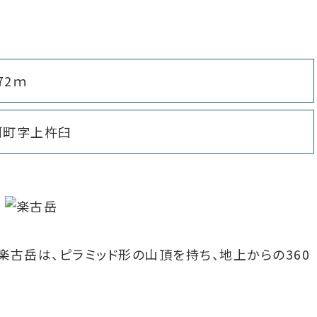
472ｍ
河町字上杵臼
古岳は、ピラミッド形の山頂を持ち、地上からの360