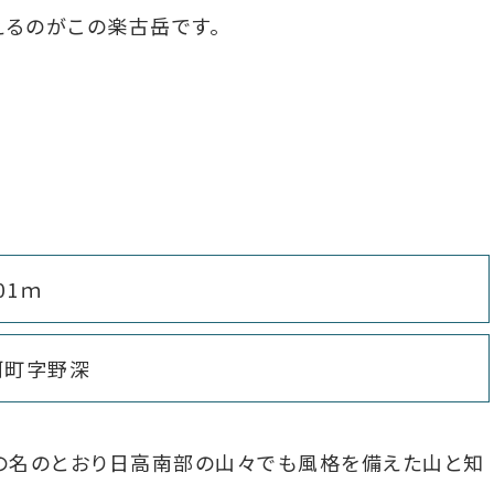
るのがこの楽古岳です。
601ｍ
河町字野深
の名のとおり日高南部の山々でも風格を備えた山と知