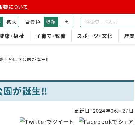
便物について
準
拡大
背景色
標準
黒
健康・福祉
子育て・教育
スポーツ・文化
産業
裳十勝国立公園が誕生‼
公園が誕生‼
更新日：
2024年06月27日