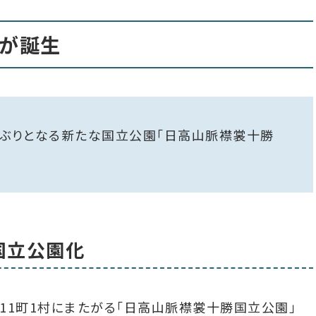
が誕生
7年ぶりとなる新たな国立公園「日高山脈襟裳十勝
国立公園化
11町1村にまたがる「日高山脈襟裳十勝国立公園」