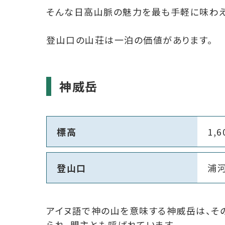
そんな日高山脈の魅力を最も手軽に味わえ
登山口の山荘は一泊の価値があります。
神威岳
標高
1,
登山口
浦
アイヌ語で神の山を意味する神威岳は、そ
られ、盟主とも呼ばれています。