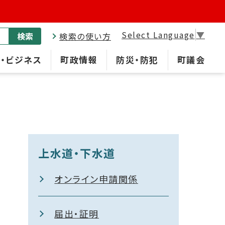
Select Language
▼
検索
検索の使い方
・ビジネス
町政情報
防災・防犯
町議会
上水道・下水道
オンライン申請関係
届出・証明