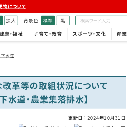
便物について
準
拡大
背景色
標準
黒
健康・福祉
子育て・教育
スポーツ・文化
産業
・下水道
な改革等の取組状況について
共下水道・農業集落排水】
更新日：
2024年10月31日