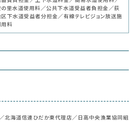
駿の里水道使用料／公共下水道受益者負担金／荻
地区下水道受益者分担金／有線テレビジョン放送施
利用料
店／北海道信連ひだか東代理店／日高中央漁業協同組