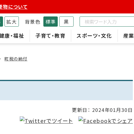
便物について
準
拡大
背景色
標準
黒
健康・福祉
子育て・教育
スポーツ・文化
産業
町税の納付
更新日：
2024年01月30日