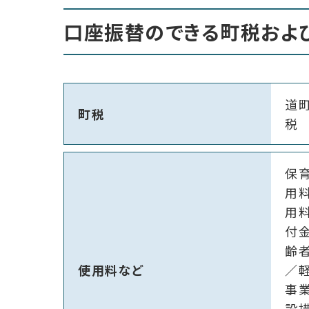
口座振替のできる町税およ
道
町税
税
保
用
用
付
齢
使用料など
／
事
設