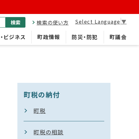
Select Language
▼
検索
検索の使い方
・ビジネス
町政情報
防災・防犯
町議会
町税の納付
町税
町税の相談