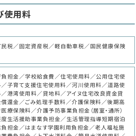
び使用料
町民税／固定資産税／軽自動車税／国民健康保険
育負担金／学校給食費／住宅使用料／公用住宅使
料／子育て支援住宅使用料／河川使用料／道路使
料／港湾使用料／貸地料／アイヌ住宅改良資金貸
金償還金／ごみ処理手数料／介護保険料／後期高
者医療保険料／介護予防事業負担金（居室・通所）
軽度生活援助事業負担金／生活管理指導短期宿泊
業負担金／はまなす学園利用負担金／老人福祉施
措置費負担金／上下水道料金／簡易水道使用料／