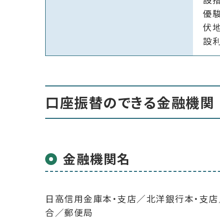
優
伏
設
口座振替のできる金融機関
金融機関名
日高信用金庫本・支店／北洋銀行本・支
合／郵便局