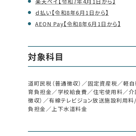
楽天ペイ【令和7年4月1日から】
ｄ払い【令和8年6月1日から】
AEON Pay【令和8年6月1日から】
対象科目
道町民税（普通徴収）／固定資産税／軽自
育負担金／学校給食費／住宅使用料／介
徴収）／有線テレビジョン放送施設利用
負担金／上下水道料金