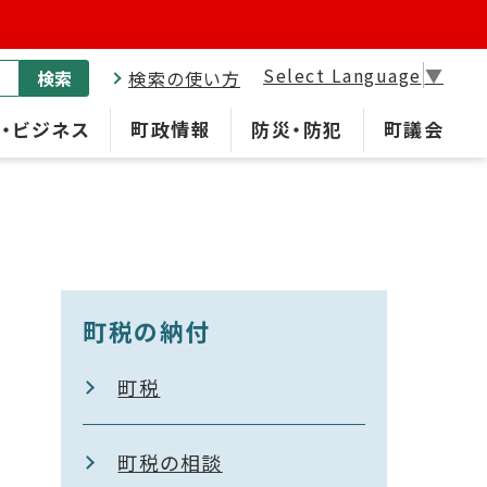
Select Language
▼
検索
検索の使い方
・ビジネス
町政情報
防災・防犯
町議会
町税の納付
町税
町税の相談