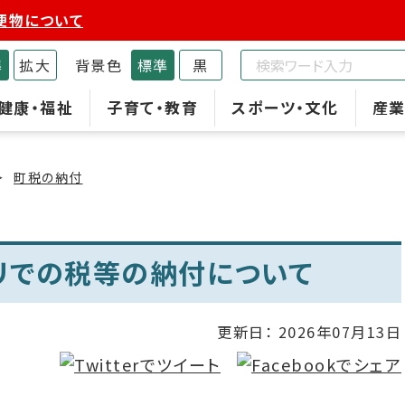
便物について
準
拡大
背景色
標準
黒
健康・福祉
子育て・教育
スポーツ・文化
産業
町税の納付
リでの税等の納付について
更新日：
2026年07月13日