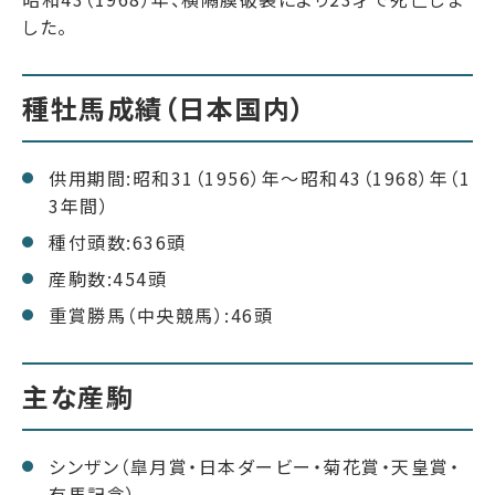
した。
種牡馬成績（日本国内）
供用期間:昭和31（1956）年～昭和43（1968）年（1
3年間）
種付頭数:636頭
産駒数:454頭
重賞勝馬（中央競馬）:46頭
主な産駒
シンザン（皐月賞・日本ダービー・菊花賞・天皇賞・
有馬記念）