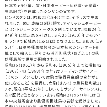
日本で五冠（皐月賞・日本ダービー・菊花賞・天皇賞・
有馬記念）を達成したシンザンの父です。
ヒンドスタンは、昭和21（1946）年に、イギリスで生ま
れました。競走成績は6戦2勝で、アイリッシュダービー
とセントジョージステークスを制しています。昭和24（1
949）年に競走馬を引退し、昭和25（1950）年からアイ
ルランドで種牡馬（しゅぼば）となりました。昭和30（19
55）年、日高軽種馬振興会が日本初のシンジケート組
織として輸入し、翌年から浦河町荻伏（おぎふし）の荻
伏種馬所で供用が開始されました。
昭和36（1961）年から昭和40（1965）年までと昭和42
（1967）・43（1968）年の計7度リーディングサイアー
（そのシーズンにおいて産駒の獲得賞金額の合計が1
位になること）を獲得し、産駒（さんく）の重賞勝利数11
3は、現在（平成23年）においてもサンデーサイレンスに
次ぐ歴代2位となっています。昭和42（1967）年には日
本中央競馬会より最優秀種牡馬の表彰を受けました。
昭和43（1968）年、横隔膜破裂により23才で死亡しま