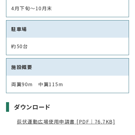
4月下旬～10月末
駐車場
約50台
施設概要
両翼90m 中翼115m
ダウンロード
荻伏運動広場使用申請書 [PDF｜76.7KB]