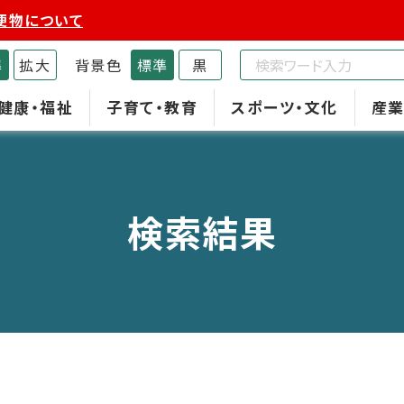
便物について
準
拡大
背景色
標準
黒
健康・福祉
子育て・教育
スポーツ・文化
産業
検索結果