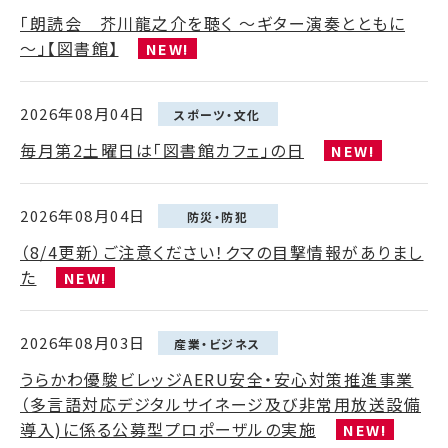
「朗読会 芥川龍之介を聴く ～ギター演奏とともに
～」【図書館】
NEW!
2026年08月04日
スポーツ・文化
毎月第2土曜日は「図書館カフェ」の日
NEW!
2026年08月04日
防災・防犯
（8/4更新）ご注意ください！クマの目撃情報がありまし
た
NEW!
2026年08月03日
産業・ビジネス
うらかわ優駿ビレッジAERU安全・安心対策推進事業
（多言語対応デジタルサイネージ及び非常用放送設備
導入)に係る公募型プロポーザルの実施
NEW!